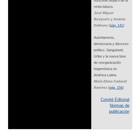
horizonte utópico de la
renta básica.
José Miguel
Busquets y Andrea
Delbono
(
pág. 141
)
Autoritarismo,
democracia y discurso
político. Sanguinetti,
Uribe y la nueva fase
de reorganización
hegemónica en
América Latina
María Elena Cadavid
Ramírez
(
pág. 156
)
Comité Editorial
Normas de
publicación