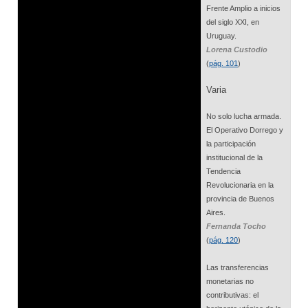
Frente Amplio a inicios
del siglo XXI, en
Uruguay.
Lorena Custodio
(
pág. 101
)
Varia
No solo lucha armada.
El Operativo Dorrego y
la participación
institucional de la
Tendencia
Revolucionaria en la
provincia de Buenos
Aires.
Fernanda Tocho
(
pág. 120
)
Las transferencias
monetarias no
contributivas: el