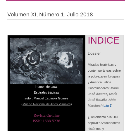
Volumen XI, Número 1. Julio 2018
INDICE
Dossier
Miradas históricas y
contemporáneas sobre
la pobreza en Uruguay
y América Latina
Imagen de tapa:
Coordinadores:
María
Espirales trágicas
José Álvarez, María
autor: Manuel Espínola Gómez
José Bolaña, Aldo
(Museo Nacional de Artes Visuales)
Marchesi
(
pág 1
)
Revista On-Line
¿Del elitismo a la UDI
ISSN: 1688-5236
popular? Antecedentes
históricos y