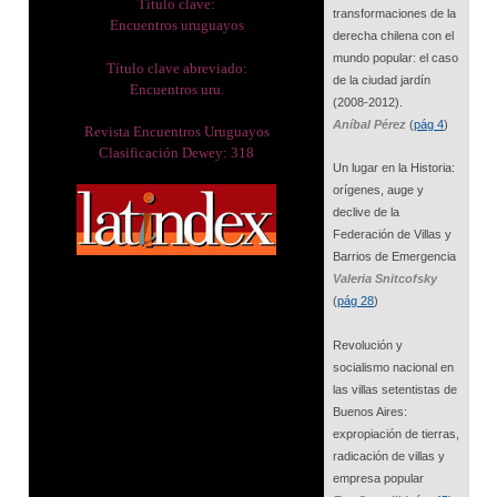
Título clave:
transformaciones de la
Encuentros uruguayos
derecha chilena con el
mundo popular: el caso
Título clave abreviado:
de la ciudad jardín
Encuentros uru.
(2008-2012).
Aníbal Pérez
(
pág 4
)
Revista Encuentros Uruguayos
Clasificación Dewey: 318
Un lugar en la Historia:
orígenes, auge y
declive de la
Federación de Villas y
Barrios de Emergencia
Valeria Snitcofsky
(
pág 28
)
Revolución y
socialismo nacional en
las villas setentistas de
Buenos Aires:
expropiación de tierras,
radicación de villas y
empresa popular