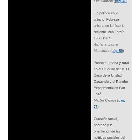
Eva Camelli
(
pág. 45
)
Lo político en lo
urbano. Pobreza
urbana en la historia
reciente. Villa Jardín,
1958-1967.
Adriana Laura
Massidda
(
pág. 59
)
Pobreza urbana y rural
en el Uruguay del50. El
Caso de la Unidad
Casavalle y el Rancho
Experimental en San
José
Martín Cajade
(
pág.
73
)
Cuestión social,
pobreza y la
orientación de las
políticas sociales del